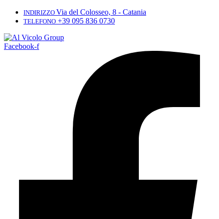
Via del Colosseo, 8 - Catania
INDIRIZZO
+39 095 836 0730
TELEFONO
Facebook-f